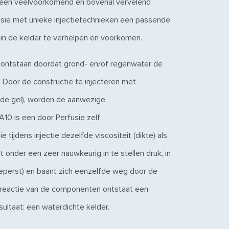
s een veelvoorkomend en bovenal vervelend
usie met unieke injectietechnieken een passende
in de kelder te verhelpen en voorkomen.
 ontstaan doordat grond- en/of regenwater de
. Door de constructie te injecteren met
nde gel), worden de aanwezige
A10 is een door Perfusie zelf
e tijdens injectie dezelfde viscositeit (dikte) als
 onder een zeer nauwkeurig in te stellen druk, in
geperst) en baant zich eenzelfde weg door de
e reactie van de componenten ontstaat een
sultaat: een waterdichte kelder.