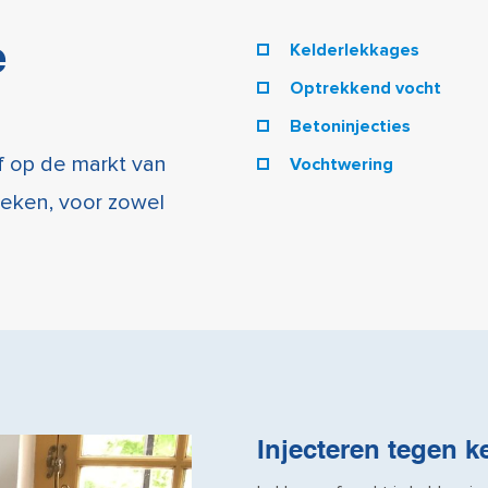
e
Kelderlekkages
Optrekkend vocht
Betoninjecties
ef op de markt van
Vochtwering
ieken, voor zowel
Injecteren tegen k