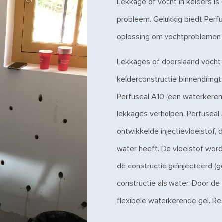
Lekkage of vocht in kelders i
probleem. Gelukkig biedt Perf
oplossing om vochtproblemen 
Lekkages of doorslaand vocht
kelderconstructie binnendringt
Perfuseal A10 (een waterkere
lekkages verholpen. Perfuseal 
ontwikkelde injectievloeistof, di
water heeft. De vloeistof wordt
de constructie geïnjecteerd (
constructie als water. Door d
flexibele waterkerende gel. Re