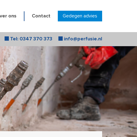
ver ons
Contact
Gedegen advies
Tel: 0347 370 373
info@perfusie.nl